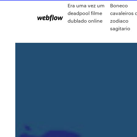
Era uma vez um
Boneco
deadpool filme
cavaleiros 
dublado online
zodiaco
sagitario